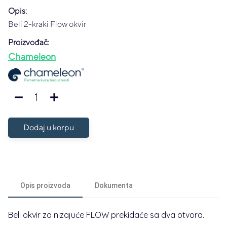
Opis:
Beli 2-kraki Flow okvir
Proizvođač:
Chameleon
1
remove
add
Dodaj u korpu
Opis proizvoda
Dokumenta
Beli okvir za nizajuće FLOW prekidače sa dva otvora.