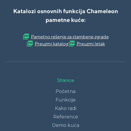
Katalozi osnovnih funkcija Chameleon
pametne kuće:
picture_as_pdf
Pametno rešenje za stambene zgrade
picture_as_pdf
picture_as_pdf
Preuzmi katalog
Preuzmi letak
Stranice
Početna
Funkcije
Kako radi
Reference
Demo kuća