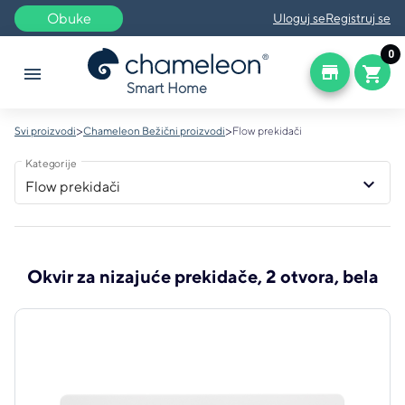
Obuke
Uloguj se
Registruj se
0
store
menu
shopping_cart
Smart Home
>
>
Svi proizvodi
Chameleon Bežični proizvodi
Flow prekidači
Kategorije
keyboard_arrow_down
Flow prekidači
Okvir za nizajuće prekidače, 2 otvora, bela